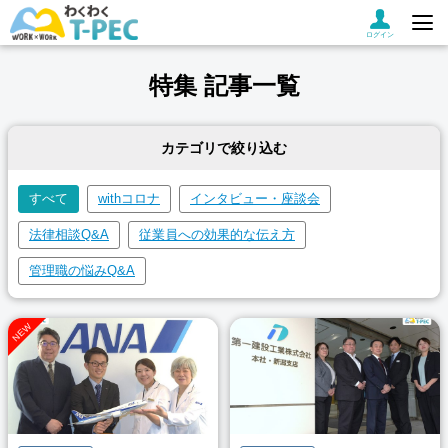
ログイン
特集 記事一覧
カテゴリで絞り込む
すべて
withコロナ
インタビュー・座談会
法律相談Q&A
従業員への効果的な伝え方
管理職の悩みQ&A