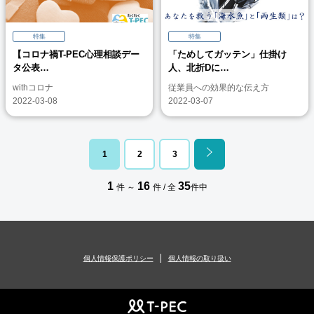
特集
特集
【コロナ禍T-PEC心理相談デー
「ためしてガッテン」仕掛け
タ公表…
人、北折Dに…
withコロナ
従業員への効果的な伝え方
2022-03-08
2022-03-07
1
2
3
1
16
35
件 ～
件 / 全
件中
個人情報保護ポリシー
個人情報の取り扱い