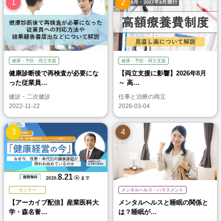
健康・予防・両立支援
健康・予防・両立支援
健康診断後で再検査が必要にな
【両立支援に影響】2026年8月
った従業員…
～ 高…
健診・二次健診
仕事と治療の両立
2022-11-22
2026-03-04
セミナー
メンタルヘルス・ハラスメント
【アーカイブ配信】産業医科大
メンタルヘルスと睡眠の関係と
学・森名誉…
は？睡眠が…