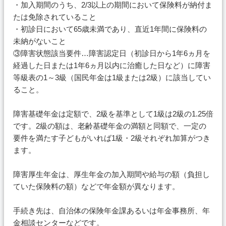
・加入期間のうち、2/3以上の期間において保険料が納付ま
たは免除されていること
・初診日において65歳未満であり、直近1年間に保険料の
未納がないこと
③障害状態該当要件…障害認定日（初診日から1年6ヵ月を
経過した日または1年6ヵ月以内に治癒した日など）に障害
等級表の1～3級（国民年金は1級または2級）に該当してい
ること。
障害基礎年金は定額で、2級を基準として1級は2級の1.25倍
です。2級の額は、老齢基礎年金の満額と同額で、一定の
要件を満たす子どもがいれば1級・2級それぞれ加算がつき
ます。
障害厚生年金は、厚生年金の加入期間や給与の額（負担し
ていた保険料の額）などで年金額が異なります。
手続き先は、自治体の保険年金課あるいは年金事務所、年
金相談センターなどです。