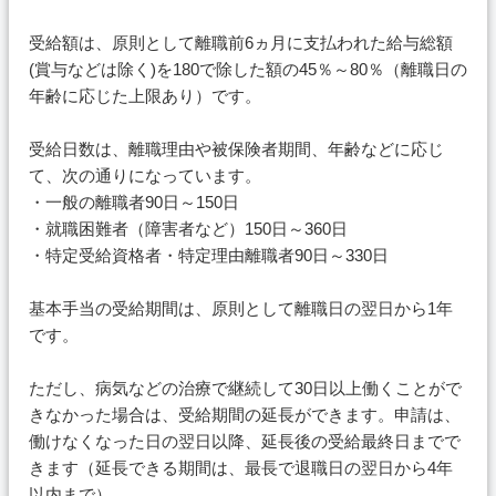
受給額は、原則として離職前6ヵ月に支払われた給与総額
(賞与などは除く)を180で除した額の45％～80％（離職日の
年齢に応じた上限あり）です。
受給日数は、離職理由や被保険者期間、年齢などに応じ
て、次の通りになっています。
・一般の離職者90日～150日
・就職困難者（障害者など）150日～360日
・特定受給資格者・特定理由離職者90日～330日
基本手当の受給期間は、原則として離職日の翌日から1年
です。
ただし、病気などの治療で継続して30日以上働くことがで
きなかった場合は、受給期間の延長ができます。申請は、
働けなくなった日の翌日以降、延長後の受給最終日までで
きます（延長できる期間は、最長で退職日の翌日から4年
以内まで）。