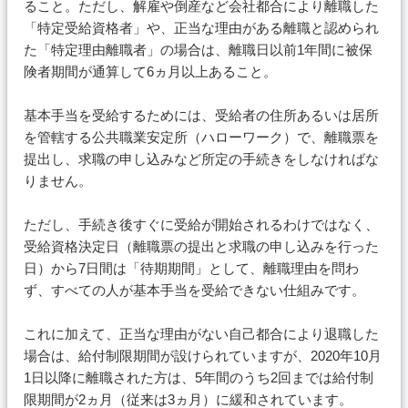
ること。ただし、解雇や倒産など会社都合により離職した
「特定受給資格者」や、正当な理由がある離職と認められ
た「特定理由離職者」の場合は、離職日以前1年間に被保
険者期間が通算して6ヵ月以上あること。
基本手当を受給するためには、受給者の住所あるいは居所
を管轄する公共職業安定所（ハローワーク）で、離職票を
提出し、求職の申し込みなど所定の手続きをしなければな
りません。
ただし、手続き後すぐに受給が開始されるわけではなく、
受給資格決定日（離職票の提出と求職の申し込みを行った
日）から7日間は「待期期間」として、離職理由を問わ
ず、すべての人が基本手当を受給できない仕組みです。
これに加えて、正当な理由がない自己都合により退職した
場合は、給付制限期間が設けられていますが、2020年10月
1日以降に離職された方は、5年間のうち2回までは給付制
限期間が2ヵ月（従来は3ヵ月）に緩和されています。