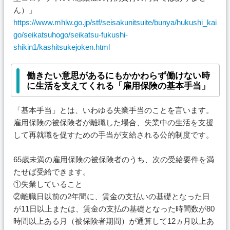
ん）」
https://www.mhlw.go.jp/stf/seisakunitsuite/bunya/hukushi_kai
go/seikatsuhogo/seikatsu-fukushi-
shikin1/kashitsukejoken.html
働きたい意思があるにもかかわらず働けない時
に生活を支えてくれる「雇用保険の基本手当」
「基本手当」とは、いわゆる失業手当のことを言います。
雇用保険の被保険者が離職した場合、失業中の生活を支援
して再就職を促すための手当が支給される公的制度です。
65歳未満の雇用保険の被保険者のうち、次の受給要件を満
たせば受給できます。
①失業していること
②離職日以前の2年間に、賃金の支払いの基礎となった日
が11日以上または、賃金の支払の基礎となった時間数が80
時間以上ある月（被保険者期間）が通算して12ヵ月以上あ