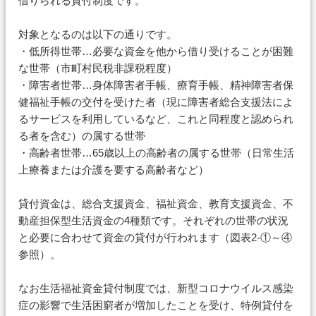
借りられる貸付制度です。
対象となるのは以下の通りです。
・低所得世帯…必要な資金を他から借り受けることが困難
な世帯（市町村民税非課税程度）
・障害者世帯…身体障害者手帳、療育手帳、精神障害者保
健福祉手帳の交付を受けた者（現に障害者総合支援法によ
るサービスを利用しているなど、これと同程度と認められ
る者を含む）の属する世帯
・高齢者世帯…65歳以上の高齢者の属する世帯（日常生活
上療養または介護を要する高齢者など）
貸付資金は、総合支援資金、福祉資金、教育支援資金、不
動産担保型生活資金の4種類です。それぞれの世帯の状況
と必要に合わせて資金の貸付が行われます（図表2-①～④
参照）。
なお生活福祉資金貸付制度では、新型コロナウイルス感染
症の影響で生活困窮者が増加したことを受け、特例貸付を