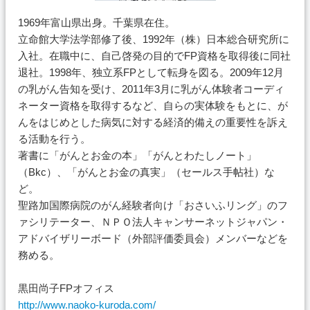
1969年富山県出身。千葉県在住。
立命館大学法学部修了後、1992年（株）日本総合研究所に
入社。在職中に、自己啓発の目的でFP資格を取得後に同社
退社。1998年、独立系FPとして転身を図る。2009年12月
の乳がん告知を受け、2011年3月に乳がん体験者コーディ
ネーター資格を取得するなど、自らの実体験をもとに、が
んをはじめとした病気に対する経済的備えの重要性を訴え
る活動を行う。
著書に「がんとお金の本」「がんとわたしノート」
（Bkc）、「がんとお金の真実」（セールス手帖社）な
ど。
聖路加国際病院のがん経験者向け「おさいふリング」のフ
ァシリテーター、ＮＰＯ法人キャンサーネットジャパン・
アドバイザリーボード（外部評価委員会）メンバーなどを
務める。
黒田尚子FPオフィス
http://www.naoko-kuroda.com/