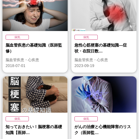
病気
病気
脳血管疾患の基礎知識（医師監
急性心筋梗塞の基礎知識―症
修）
状・在院日数…
脳血管疾患・心疾患
脳血管疾患・心疾患
2018-07-01
2023-09-19
病気
病気
知っておきたい！脳梗塞の基礎
がんの治療と心機能障害のリス
知識【医師…
ク（医師監…