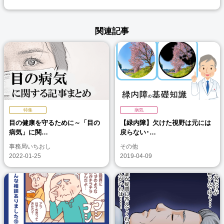
関連記事
特集
病気
目の健康を守るために～「目の
【緑内障】欠けた視野は元には
病気」に関…
戻らない･…
事務局いちおし
その他
2022-01-25
2019-04-09