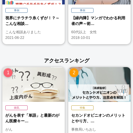
事例
事例
視界にチラチラ糸くずが！？～
【緑内障】マンガでわかる利用
こんな相談…
者の声～術…
こんな相談ありました
60代以上 女性
2021-06-22
2018-10-01
アクセスランキング
病気
特集
がんを表す「単語」と最新のが
セカンドオピニオンのメリット
ん医療キー…
とやり方、…
がん
事務局いちおし