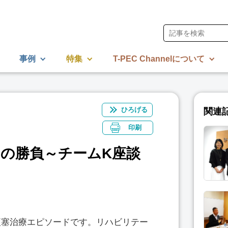
事例
特集
T-PEC Channelについて
ひろげる
関連
印刷
の勝負～チームK座談
梗塞治療エピソードです。リハビリテー