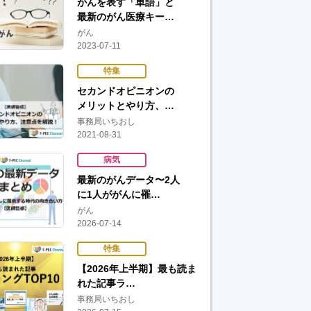
がんを表す「単語」と
最新のがん医療キー…
がん
2023-07-11
特集
セカンドオピニオンの
メリットとやり方、…
事務局いちおし
2021-08-31
病気
最新のがんデータ〜2人
に1人ががんに罹…
がん
2026-07-14
特集
【2026年上半期】最も読ま
れた記事ラ…
事務局いちおし