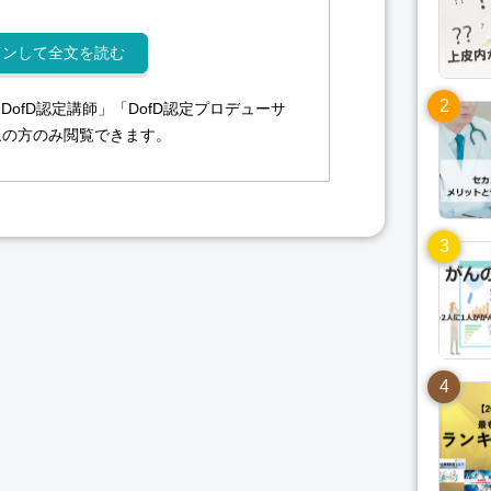
インして全文を読む
DofD認定講師」「DofD認定プロデューサ
象の方のみ閲覧できます。