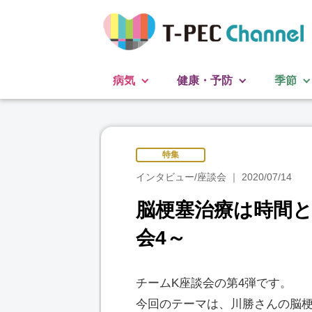
病気
健康・予防
季節
特集
インタビュー/座談会
2020/07/14
脳梗塞治療は時間と
会4～
チームK座談会の第4弾です。
今回のテーマは、川勝さんの脳