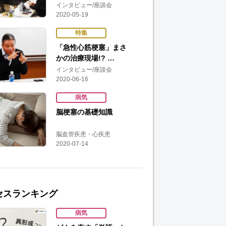
インタビュー/座談会
2020-05-19
特集
「急性心筋梗塞」まさ
かの治療現場!? …
インタビュー/座談会
2020-06-16
病気
脳梗塞の基礎知識
脳血管疾患・心疾患
2020-07-14
セスランキング
病気