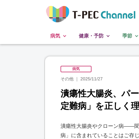
病気
健康・予防
季節
病気
その他
2025/11/27
潰瘍性大腸炎、パ
定難病」を正しく
潰瘍性大腸炎やクローン病――
病」に含まれていることはご存