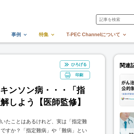
事例
特集
T-PEC Channelについて
ひろげる
関連
印刷
ーキンソン病・・・「指
理解しよう【医師監修】
聞いたことはあるけれど、実は「指定難
じですか？「指定難病」や「難病」とい