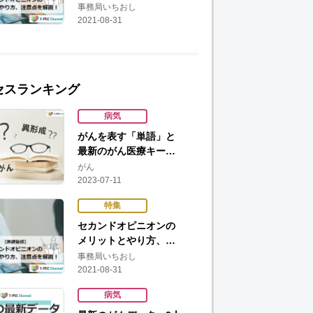
事務局いちおし
2021-08-31
セスランキング
病気
がんを表す「単語」と
最新のがん医療キー…
がん
2023-07-11
特集
セカンドオピニオンの
メリットとやり方、…
事務局いちおし
2021-08-31
病気